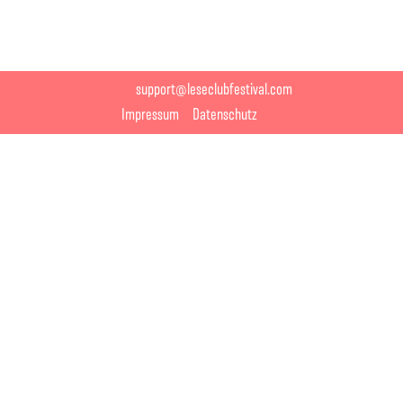
Oekom verlag, Piper Verlag, Rowohlt Verlag, S. Fischer, Secession
Verlag, Suhrkamp Verlag, Ullstein, Verbrecher Verlag, Verlag Voland &
Quist, Walllstein, Weissbooks
support@leseclubfestival.com
Impressum
Datenschutz